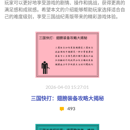
玩家可以更好地享受游戏的剧情、操作和挑战，获得更高的
满足感和成就感。希望本文的介绍能够帮助玩家选择适合自
己的难度级别，享受三国战纪青版带来的精彩游戏体验。
2026-04-03 15:27:01
三国快打：翅膀装备攻略大揭秘
493