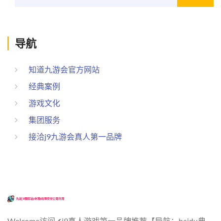
导航
知道九游会官方网站
经典案例
游戏文化
集团服务
接洽j9九游会真人第一品牌
Welcome访问✔j9真人游戏第一品牌推荐【导航：baidu典