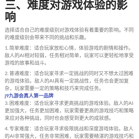
三、难度对游戏体验的影
响
选择适合自己的难度级别对游戏体验有着重要的影响。不同
的难度级别会带来不同的挑战和乐趣。
1. 简单难度：适合玩家放松心情，体验游戏的剧情和操作。
敌人的AI相对较弱，任务相对简单，玩家可以更轻松地享受
游戏的故事和战斗。
2. 普通难度：适合玩家寻求一定挑战的同时又不想太过困难
的游戏体验。敌人的AI具有一定挑战性，任务也会更加复
杂，玩家需要一定的策略和技巧来完成任务。
j9九游会真人第一品牌
3. 困难难度：适合玩家寻求更高挑战的游戏体验。敌人的AI
更加强大，任务更加困难，玩家需要更高的游戏技巧和策略
来应对各种挑战，同时也会感受到更大的成就感。
4. 专家难度：适合玩家寻求极限挑战和深度游戏体验。敌人
的AI非常强大，任务非常困难，玩家需要精湛的游戏技巧和